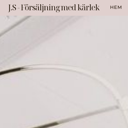
Skip
J.S - Försäljning med kärlek
HEM
to
content