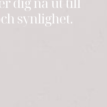
r dig nå ut till
ch synlighet.